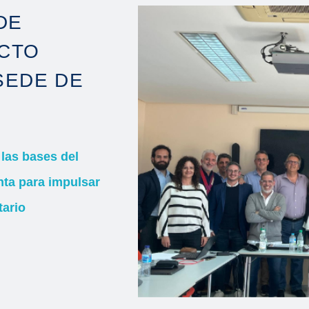
DE
ECTO
SEDE DE
las bases del
nta para impulsar
tario