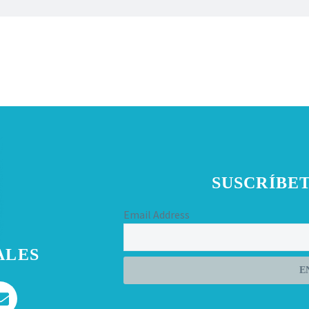
SUSCRÍBET
Email Address
ALES
E